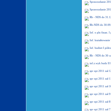
Sprawozdanie 201
Sprawozdanie 201
Rb - NDS do 31.12
Rb-NDS do 30.09
Inf. o pln finan. 
Inf. kształtowani
Inf. budżet I półr
Rb - NDS do 30 cz
inf.z.wyk budz II
spr opi 2011 zał 1
spr opi 2011 zał 1
spr opi 2011 zał 1
spr opi 2011 zał 9
spr opi 2011 zał 8
spr opi 2011 zał 7