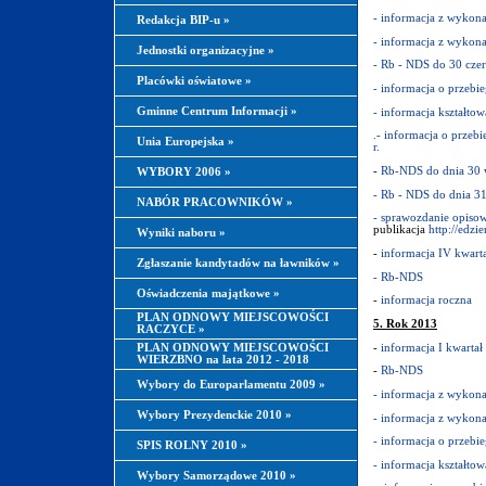
- informacja z wykona
Redakcja BIP-u
»
- informacja z wykona
Jednostki organizacyjne
»
- Rb - NDS do 30 czer
Placówki oświatowe
»
- informacja o przebi
Gminne Centrum Informacji
»
- informacja kształtow
.- informacja o przeb
Unia Europejska
»
r.
-
Rb-NDS do dnia 30 w
WYBORY 2006
»
- Rb - NDS do dnia 31
NABÓR PRACOWNIKÓW
»
- sprawozdanie opiso
publikacja
http://edz
Wyniki naboru
»
-
informacja IV kwart
Zgłaszanie kandytadów na ławników
»
- Rb-NDS
Oświadczenia majątkowe
»
-
informacja roczna
PLAN ODNOWY MIEJSCOWOŚCI
5. Rok 2013
RACZYCE
»
-
informacja I kwartał
PLAN ODNOWY MIEJSCOWOŚCI
WIERZBNO na lata 2012 - 2018
-
Rb-NDS
Wybory do Europarlamentu 2009
»
- informacja z wykona
Wybory Prezydenckie 2010
»
- informacja z wykona
- informacja o przebi
SPIS ROLNY 2010
»
- informacja kształtow
Wybory Samorządowe 2010
»