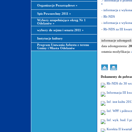
.- informacja o przeb
r.
Organizacje Pozarządowe
»
- informacja z wykonan
Spis Powszechny 2011
»
- Rb-NDS
Wybory uzupełniające okręg Nr 1
-
informacja z wykonan
Odolanów
»
-
Rb-NDS za III kwarta
wybory do sejmu i senatu 2011
»
Instytucje kultury
informacje udostępnił:
Program Usuwania Azbestu z terenu
data udostępnienia:
20
Gminy i Miasta Odolanów
ostatnia modyfikacja:
Dokumenty do pobran
Rb-NDS do 30 wrz
Informacja III kwa
Inf. inst kultu 201
Inf. WPF i półrocz
Inf. wyk. bud. I p
Korekta II kwarta