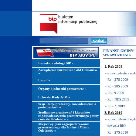
FINANSE GMINY:
SPRAWOZDANIA
Instrukcja obsługi BIP
»
1. Rok 2009
Zarządzenia burmistrza GiM Odolanów
-
sprawozdanie z wyk
»
-
Rb - 27S 2009
Urząd
»
-
Rb - 28S 2009
Organy i jednostki pomocnicze
»
-
Rb- N 2009
Uchwały Rady GiM
»
-
Rb - NDS 2009
Sesje Rady-protokoły, zawiadomienia o
-
Rb - Z 2009
posiedzeniach
»
Studium uwarunkowań i kierunków
2. Rok 2010
zagospodarowania przestzrennego gminy
i miasta Odolanów
»
-
sprawozdanie z wyk
Miejscowy plan zagospodarowania
-
uchwała RIO
przestrzennego dla Gminy i Miasta
Odolanów
»
-
Rb - 27S 2010