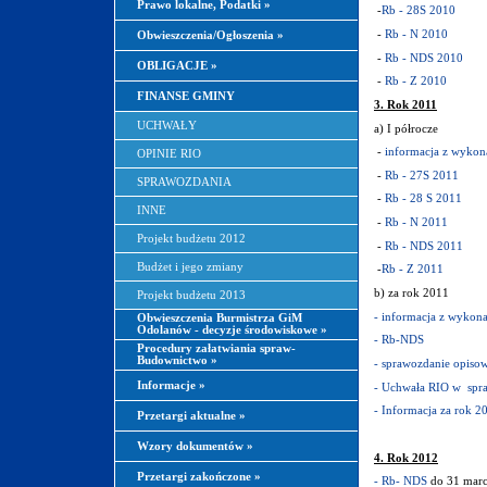
Prawo lokalne, Podatki
»
-
Rb - 28S 2010
-
Rb - N 2010
Obwieszczenia/Ogłoszenia
»
-
Rb - NDS 2010
OBLIGACJE
»
-
Rb - Z 2010
FINANSE GMINY
3. Rok 2011
UCHWAŁY
a) I półrocze
-
informacja z wykon
OPINIE RIO
-
Rb - 27S 2011
SPRAWOZDANIA
-
Rb - 28 S 2011
INNE
-
Rb - N 2011
Projekt budżetu 2012
-
Rb - NDS 2011
Budżet i jego zmiany
-
Rb - Z 2011
b) za rok 2011
Projekt budżetu 2013
- informacja z wykona
Obwieszczenia Burmistrza GiM
Odolanów - decyzje środowiskowe
»
- Rb-NDS
Procedury załatwiania spraw-
Budownictwo
»
- sprawozdanie opiso
Informacje
»
- Uchwała RIO w spra
- Informacja za rok 2
Przetargi aktualne
»
Wzory dokumentów
»
4. Rok 2012
Przetargi zakończone
»
- Rb- NDS
do 31 marc