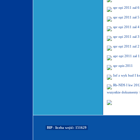
spr opi 2011 zał 6
spr opi 2011 zał 5
spr opi 2011 zał 4
spr opi 2011 zał 3
spr opi 2011 zal 2
apr opi 2011 zał 1
spr opis 2011
Inf z wyk bud I 
Rb-NDS I kw 201
wszystkie dokumenty 
BIP - liczba wejść: 151629