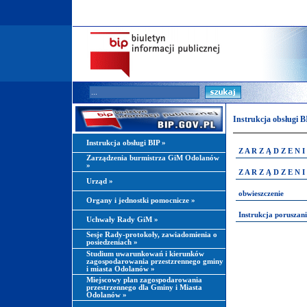
Instrukcja obsługi B
Instrukcja obsługi BIP
»
Z A R Z Ą D Z E N I
Zarządzenia burmistrza GiM Odolanów
»
Z A R Z Ą D Z E N I
Urząd
»
obwieszczenie
Organy i jednostki pomocnicze
»
Instrukcja poruszani
Uchwały Rady GiM
»
Sesje Rady-protokoły, zawiadomienia o
posiedzeniach
»
Studium uwarunkowań i kierunków
zagospodarowania przestzrennego gminy
i miasta Odolanów
»
Miejscowy plan zagospodarowania
przestrzennego dla Gminy i Miasta
Odolanów
»