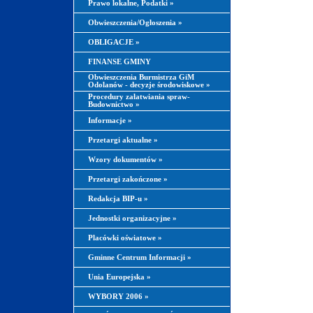
Prawo lokalne, Podatki
»
Obwieszczenia/Ogłoszenia
»
OBLIGACJE
»
FINANSE GMINY
Obwieszczenia Burmistrza GiM
Odolanów - decyzje środowiskowe
»
Procedury załatwiania spraw-
Budownictwo
»
Informacje
»
Przetargi aktualne
»
Wzory dokumentów
»
Przetargi zakończone
»
Redakcja BIP-u
»
Jednostki organizacyjne
»
Placówki oświatowe
»
Gminne Centrum Informacji
»
Unia Europejska
»
WYBORY 2006
»